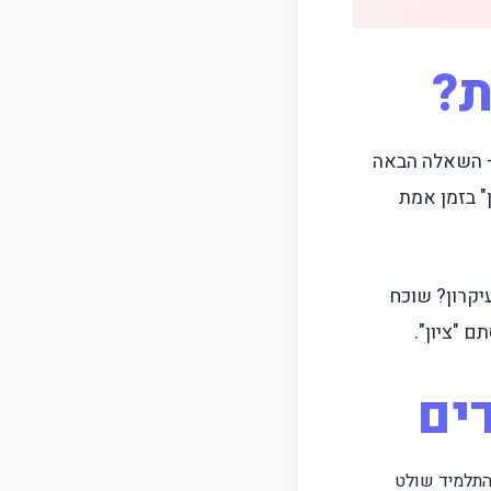
ת?
 – השאלה הבאה
" בזמן אמת
יקרון? שוכח
 "ציון".
ים
ו מושגים התלמיד שולט