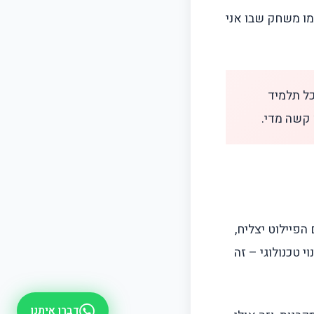
ש כמו מבחן," אומר עידו בן ה-11. "זה יותר כמו משחק שבו אני
כל תלמיד
קשה מדי.
פיילוט יצליח,
 טכנולוגי – זה
דברו איתנו