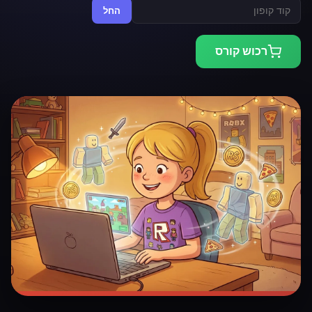
החל
רכוש קורס