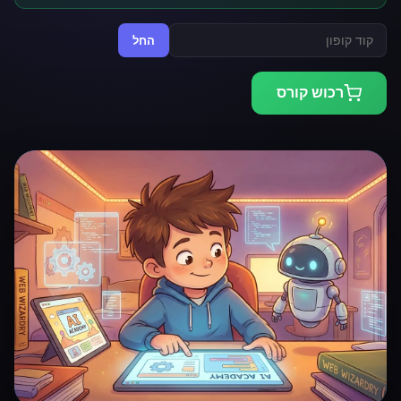
החל
רכוש קורס