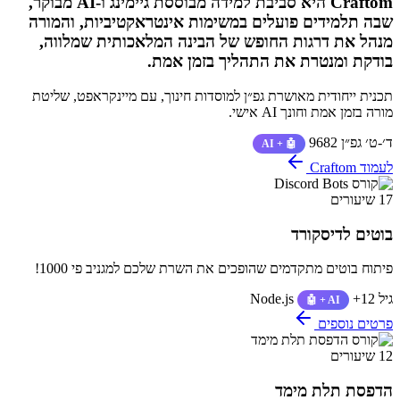
Craftom היא סביבת למידה מבוססת גיימינג ו-AI מבוקר,
שבה תלמידים פועלים במשימות אינטראקטיביות, והמורה
מנהל את דרגות החופש של הבינה המלאכותית שמלווה,
בודקת ומנטרת את התהליך בזמן אמת.
תכנית ייחודית מאושרת גפ״ן למוסדות חינוך, עם מיינקראפט, שליטת
מורה בזמן אמת וחונך AI אישי.
ד׳-ט׳
גפ״ן 9682
🤖 + AI
לעמוד Craftom
17 שיעורים
בוטים לדיסקורד
פיתוח בוטים מתקדמים שהופכים את השרת שלכם למגניב פי 1000!
גיל 12+
Node.js
🤖 + AI
פרטים נוספים
12 שיעורים
הדפסת תלת מימד