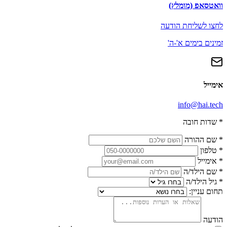
וואטסאפ (מומלץ)
לחצו לשליחת הודעה
זמינים בימים א'-ה'
אימייל
info@hai.tech
*
שדות חובה
*
שם ההורה
*
טלפון
*
אימייל
*
שם הילד/ה
*
גיל הילד/ה
תחום עניין:
הודעה