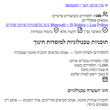
או
צרו איתנו קשר
|
וואטסאפ
500+
תלמידים בשיעורים פרטיים
נושאים פופולריים:
Python
Roblox + Lua
Minecraft + JS
בינה מלאכותית
פיתוח אתרים
מאושר גפ"ן
תיעוד מלא
ביטוח ובטיחות
תוכניות טכנולוגיות למוסדות חינוך
לתלמידים ולצוותי חינוך — אנחנו מביאים תוכנית מוכנה שעובדת
50+
מוסדות עובדים איתנו
5,000+
תלמידים בשנה
6
שנות ניסיון מוכח
0
כאבי ראש לצוות שלכם
חוגי העשרה טכנולוגיים
תוכנית שנתית מוכנה. אנחנו מביאים מדריכים, ציוד ותכנים — אתם רק
מספקים כיתה.