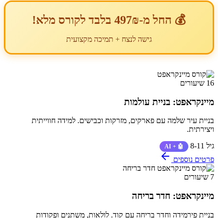
💰 החל מ-497₪ בלבד לקורס מלא!
גישה לנצח + תמיכה מקצועית
16 שיעורים
מיינקראפט: בניית עולמות
בניית עיר שלמה עם פארקים, מזרקות וכבישים. למידה חווייתית
ויצירתית.
גיל 8-11
🤖 + AI
פרטים נוספים
7 שיעורים
מיינקראפט: חדר בריחה
בניית פירמידה וחדר בריחה עם קוד. לולאות, משתנים ופקודות