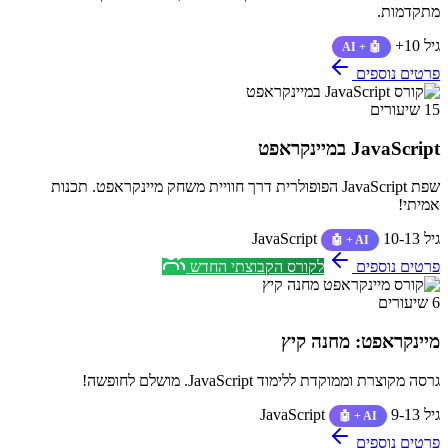
מתקדמות.
גיל 10+
🤖 + AI
פרטים נוספים
15 שיעורים
JavaScript במיינקראפט
שפת JavaScript הפופולרית דרך חוויית משחק מיינקראפט. תכנות
אמיתי!
גיל 10-13
JavaScript
🤖 + AI
פרטים נוספים
לקורס הקבוצתי החדש
6 שיעורים
מיינקראפט: מחנה קיץ
גרסה מקוצרת וממוקדת ללימוד JavaScript. מושלם לחופשה!
גיל 9-13
JavaScript
🤖 + AI
פרטים נוספים