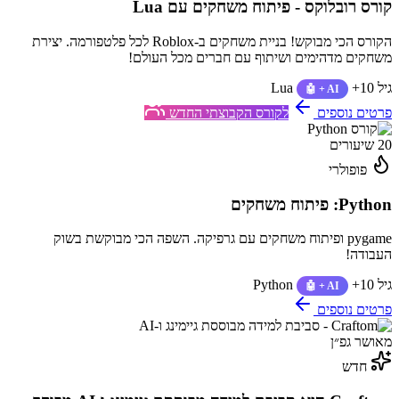
קורס רובלוקס - פיתוח משחקים עם Lua
הקורס הכי מבוקש! בניית משחקים ב-Roblox לכל פלטפורמה. יצירת
משחקים מדהימים ושיתוף עם חברים מכל העולם!
גיל 10+
Lua
🤖 + AI
פרטים נוספים
לקורס הקבוצתי החדש
20 שיעורים
פופולרי
Python: פיתוח משחקים
pygame ופיתוח משחקים עם גרפיקה. השפה הכי מבוקשת בשוק
העבודה!
גיל 10+
Python
🤖 + AI
פרטים נוספים
מאושר גפ״ן
חדש