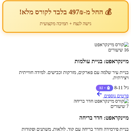
💰 החל מ-497₪ בלבד לקורס מלא!
גישה לנצח + תמיכה מקצועית
16 שיעורים
מיינקראפט: בניית עולמות
בניית עיר שלמה עם פארקים, מזרקות וכבישים. למידה חווייתית
ויצירתית.
גיל 8-11
🤖 + AI
פרטים נוספים
7 שיעורים
מיינקראפט: חדר בריחה
בניית פירמידה וחדר בריחה עם קוד. לולאות, משתנים ופקודות