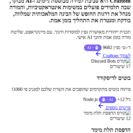
Craftom היא סביבת למידה מבוססת גיימינג ו-AI מבוקר,
שבה תלמידים פועלים במשימות אינטראקטיביות, והמורה
מנהל את דרגות החופש של הבינה המלאכותית שמלווה,
בודקת ומנטרת את התהליך בזמן אמת.
תכנית ייחודית מאושרת גפ״ן למוסדות חינוך, עם מיינקראפט, שליטת
מורה בזמן אמת וחונך AI אישי.
ד׳-ט׳
גפ״ן 9682
🤖 + AI
לעמוד Craftom
17 שיעורים
בוטים לדיסקורד
פיתוח בוטים מתקדמים שהופכים את השרת שלכם למגניב פי 1000!
גיל 12+
Node.js
🤖 + AI
פרטים נוספים
12 שיעורים
הדפסת תלת מימד