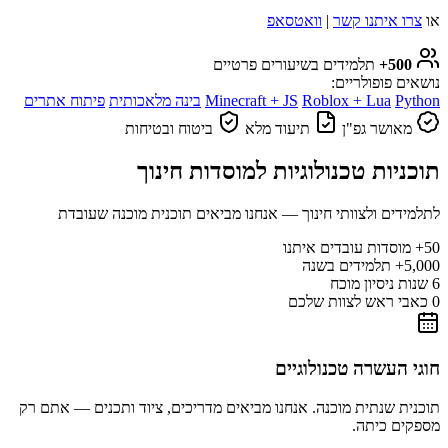
או
צרו איתנו קשר
|
וואטסאפ
500+
תלמידים בשיעורים פרטיים
נושאים פופולריים:
Python
Roblox + Lua
Minecraft + JS
בינה מלאכותית
פיתוח אתרים
מאושר גפ"ן
תיעוד מלא
ביטוח ובטיחות
תוכניות טכנולוגיות למוסדות חינוך
לתלמידים ולצוותי חינוך — אנחנו מביאים תוכנית מוכנה שעובדת
50+
מוסדות עובדים איתנו
5,000+
תלמידים בשנה
6
שנות ניסיון מוכח
0
כאבי ראש לצוות שלכם
חוגי העשרה טכנולוגיים
תוכנית שנתית מוכנה. אנחנו מביאים מדריכים, ציוד ותכנים — אתם רק
מספקים כיתה.