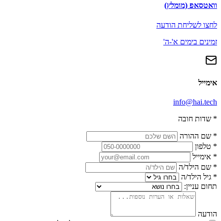
וואטסאפ (מומלץ)
לחצו לשליחת הודעה
זמינים בימים א'-ה'
אימייל
info@hai.tech
*
שדות חובה
*
שם ההורה
*
טלפון
*
אימייל
*
שם הילד/ה
*
גיל הילד/ה
תחום עניין:
הודעה