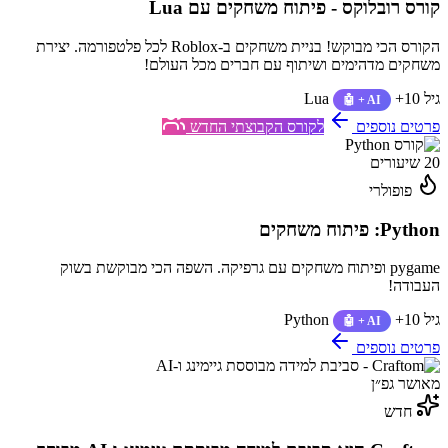
קורס רובלוקס - פיתוח משחקים עם Lua
הקורס הכי מבוקש! בניית משחקים ב-Roblox לכל פלטפורמה. יצירת
משחקים מדהימים ושיתוף עם חברים מכל העולם!
גיל 10+
Lua
🤖 + AI
פרטים נוספים
לקורס הקבוצתי החדש
20 שיעורים
פופולרי
Python: פיתוח משחקים
pygame ופיתוח משחקים עם גרפיקה. השפה הכי מבוקשת בשוק
העבודה!
גיל 10+
Python
🤖 + AI
פרטים נוספים
מאושר גפ״ן
חדש