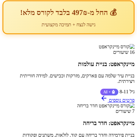
💰 החל מ-497₪ בלבד לקורס מלא!
גישה לנצח + תמיכה מקצועית
16 שיעורים
מיינקראפט: בניית עולמות
בניית עיר שלמה עם פארקים, מזרקות וכבישים. למידה חווייתית
ויצירתית.
גיל 8-11
🤖 + AI
פרטים נוספים
7 שיעורים
מיינקראפט: חדר בריחה
בניית פירמידה וחדר בריחה עם קוד. לולאות, משתנים ופקודות