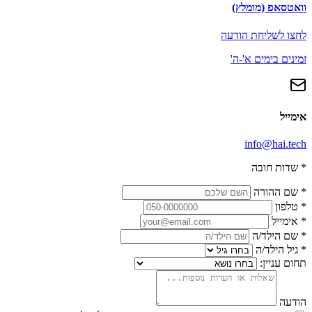
וואטסאפ (מומלץ)
לחצו לשליחת הודעה
זמינים בימים א'-ה'
אימייל
info@hai.tech
*
שדות חובה
*
שם ההורה
*
טלפון
*
אימייל
*
שם הילד/ה
*
גיל הילד/ה
תחום עניין:
הודעה