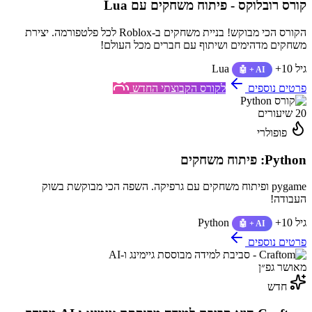
קורס רובלוקס - פיתוח משחקים עם Lua
הקורס הכי מבוקש! בניית משחקים ב-Roblox לכל פלטפורמה. יצירת
משחקים מדהימים ושיתוף עם חברים מכל העולם!
גיל 10+
Lua
🤖 + AI
פרטים נוספים
לקורס הקבוצתי החדש
20 שיעורים
פופולרי
Python: פיתוח משחקים
pygame ופיתוח משחקים עם גרפיקה. השפה הכי מבוקשת בשוק
העבודה!
גיל 10+
Python
🤖 + AI
פרטים נוספים
מאושר גפ״ן
חדש