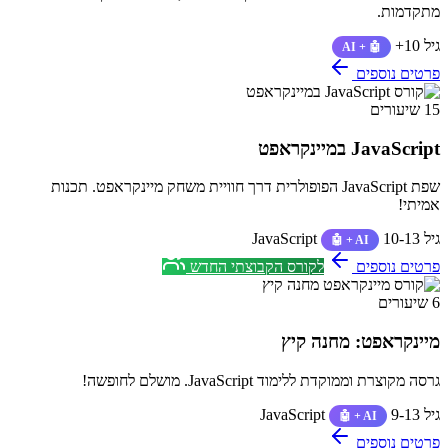
מתקדמות.
גיל 10+
🤖 + AI
פרטים נוספים
15 שיעורים
JavaScript במיינקראפט
שפת JavaScript הפופולרית דרך חוויית משחק מיינקראפט. תכנות
אמיתי!
גיל 10-13
JavaScript
🤖 + AI
פרטים נוספים
לקורס הקבוצתי החדש
6 שיעורים
מיינקראפט: מחנה קיץ
גרסה מקוצרת וממוקדת ללימוד JavaScript. מושלם לחופשה!
גיל 9-13
JavaScript
🤖 + AI
פרטים נוספים