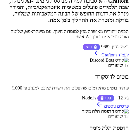
Craftom היא סביבת למידה מבוססת גיימינג ו-AI מבוקר,
שבה תלמידים פועלים במשימות אינטראקטיביות, והמורה
מנהל את דרגות החופש של הבינה המלאכותית שמלווה,
בודקת ומנטרת את התהליך בזמן אמת.
תכנית ייחודית מאושרת גפ״ן למוסדות חינוך, עם מיינקראפט, שליטת
מורה בזמן אמת וחונך AI אישי.
ד׳-ט׳
גפ״ן 9682
🤖 + AI
לעמוד Craftom
17 שיעורים
בוטים לדיסקורד
פיתוח בוטים מתקדמים שהופכים את השרת שלכם למגניב פי 1000!
גיל 12+
Node.js
🤖 + AI
פרטים נוספים
12 שיעורים
הדפסת תלת מימד