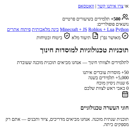
או
צרו איתנו קשר
|
וואטסאפ
500+
תלמידים בשיעורים פרטיים
נושאים פופולריים:
Python
Roblox + Lua
Minecraft + JS
בינה מלאכותית
פיתוח אתרים
מאושר גפ"ן
תיעוד מלא
ביטוח ובטיחות
תוכניות טכנולוגיות למוסדות חינוך
לתלמידים ולצוותי חינוך — אנחנו מביאים תוכנית מוכנה שעובדת
50+
מוסדות עובדים איתנו
5,000+
תלמידים בשנה
6
שנות ניסיון מוכח
0
כאבי ראש לצוות שלכם
חוגי העשרה טכנולוגיים
תוכנית שנתית מוכנה. אנחנו מביאים מדריכים, ציוד ותכנים — אתם רק
מספקים כיתה.